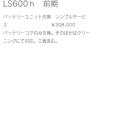
LS600ｈ 前期
バッテリーユニット交換 シンプルサービ
ス ￥308,000
バッテリーコアのみ交換。そのほかはクリー
ニングにて対応。工賃含む。
バッテリーユニット交換 フルサービ
ス ￥330,000
バッテリーコアに加え、ボルテージセンサ
ー、ボルテージコンバーター、冷却ファン、
DCDCコンバーターを交換。工賃含む
リアセパレートシートモデルは、工賃が追加
２万２０００円となります。